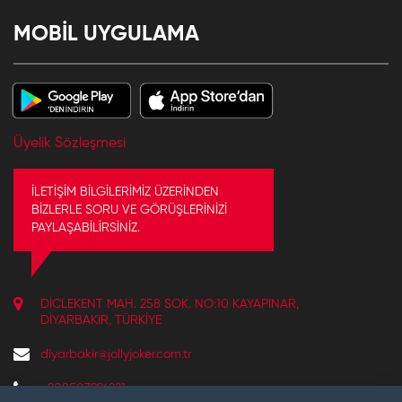
MOBİL UYGULAMA
Üyelik Sözleşmesi
İLETİŞİM BİLGİLERİMİZ ÜZERİNDEN
BİZLERLE SORU VE GÖRÜŞLERİNİZİ
PAYLAŞABİLİRSİNİZ.
DICLEKENT MAH. 258 SOK. NO:10 KAYAPINAR,
DIYARBAKIR, TÜRKIYE
diyarbakir@jollyjoker.com.tr
+908503996221