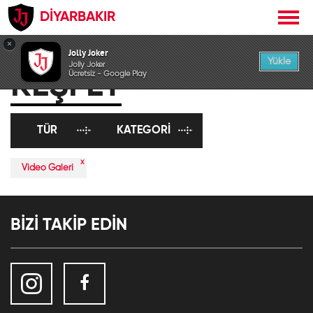
DİYARBAKIR
×
Jolly Joker
Yükle
Jolly Joker
KEŞFET
Ücretsiz - Google Play
TÜR
KATEGORI
x
Video Galeri
BİZİ TAKİP EDİN