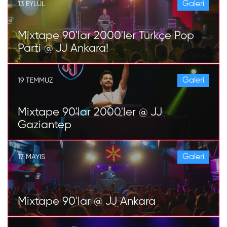
Galeri
13 EYLÜL
Mixtape 90'lar 2000'ler Türkçe Pop
Parti @ JJ Ankara!
Galeri
19 TEMMUZ
Mixtape 90'lar 2000'ler @ JJ
Gaziantep
Galeri
17 MAYIS
Mixtape 90'lar @ JJ Ankara