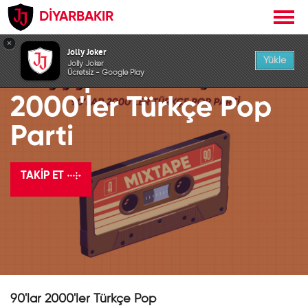
DİYARBAKIR
×
Jolly Joker
Yükle
Jolly Joker
Mixtape 90'lar
Ücretsiz - Google Play
2000'ler Türkçe Pop
Parti
TAKIP ET
90'lar 2000'ler Türkçe Pop