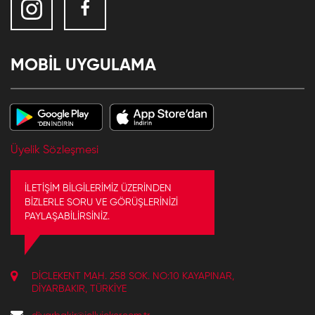
MOBİL UYGULAMA
Üyelik Sözleşmesi
İLETİŞİM BİLGİLERİMİZ ÜZERİNDEN
BİZLERLE SORU VE GÖRÜŞLERİNİZİ
PAYLAŞABİLİRSİNİZ.
DICLEKENT MAH. 258 SOK. NO:10 KAYAPINAR,
DIYARBAKIR, TÜRKIYE